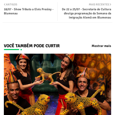
ANTIGOS
MAIS RECENTES
18/07 - Show Tributo a Elvis Presley -
De 22 a 25/07 - Secretaria de Cultura
ter
tsap
Blumenau
divulga programação da Semana da
Imigração Alemã em Blumenau
p
VOCÊ TAMBÉM PODE CURTIR
Mostrar mais